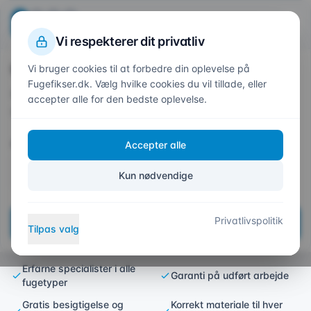
Beregn din pris
Fuge
fikser
.dk
1
2
3
4
Trin
1
af 4
Vi respekterer dit privatliv
Hvor skal vi fuge?
Vi bruger cookies til at forbedre din oplevelse på
Forside
/
Opgaver
/
Fugeudskiftning
Fugefikser.dk. Vælg hvilke cookies du vil tillade, eller
Indtast dit postnummer så vi kan give et præcist
accepter alle for den bedste oplevelse.
tilbud
Generelt
Postnummer *
Accepter alle
Fugeudskiftning – Nye fuger til
Kun nødvendige
dit hjem
Vi udskifter slidt og beskadigede fuger med
Privatlivspolitik
Næste
Tilpas valg
holdbare løsninger
Erfarne specialister i alle
Garanti på udført arbejde
fugetyper
Gratis besigtigelse og
Korrekt materiale til hver