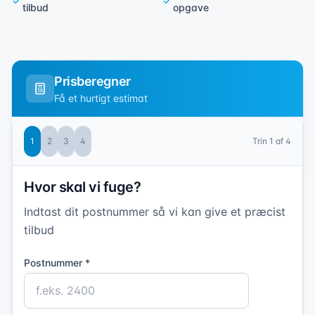
tilbud
opgave
Prisberegner
Få et hurtigt estimat
1
2
3
4
Trin
1
af 4
Hvor skal vi fuge?
Indtast dit postnummer så vi kan give et præcist
tilbud
Postnummer *