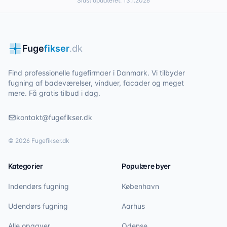
Sidst opdateret:
13.1.2026
Fuge
fikser
.dk
Find professionelle fugefirmaer i Danmark. Vi tilbyder
fugning af badeværelser, vinduer, facader og meget
mere. Få gratis tilbud i dag.
kontakt@fugefikser.dk
©
2026
Fugefikser.dk
Kategorier
Populære byer
Indendørs fugning
København
Udendørs fugning
Aarhus
Alle opgaver
Odense