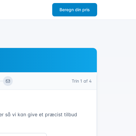
Beregn din pris
Trin
1
af 4
r så vi kan give et præcist tilbud