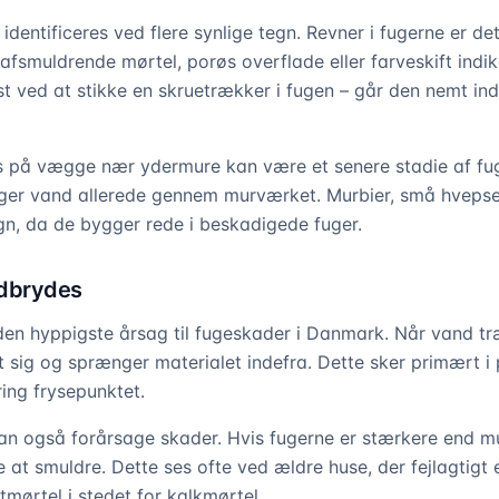
dentificeres ved flere synlige tegn. Revner i fugerne er de
smuldrende mørtel, porøs overflade eller farveskift indik
st ved at stikke en skruetrækker i fugen – går den nemt ind
rs på vægge nær ydermure kan være et senere stadie af fu
ger vand allerede gennem murværket. Murbier, små hvepsel
n, da de bygger rede i beskadigede fuger.
edbrydes
en hyppigste årsag til fugeskader i Danmark. Når vand tr
et sig og sprænger materialet indefra. Dette sker primært i
ing frysepunktet.
an også forårsage skader. Hvis fugerne er stærkere end m
 at smuldre. Dette ses ofte ved ældre huse, der fejlagtigt
ørtel i stedet for kalkmørtel.