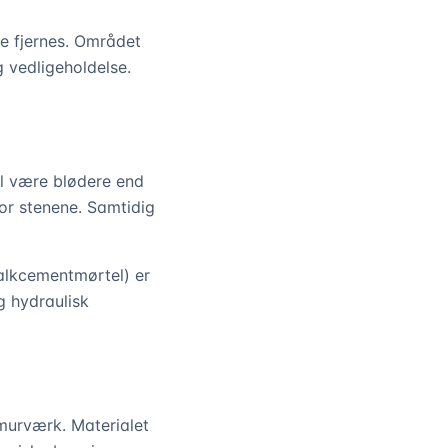
ne fjernes. Området
 vedligeholdelse.
al være blødere end
or stenene. Samtidig
alkcementmørtel) er
g hydraulisk
e murværk. Materialet