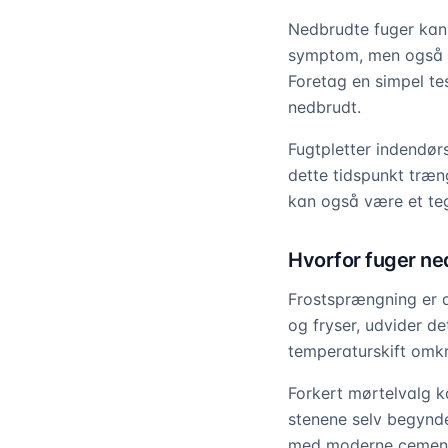
Nedbrudte fuger kan i
symptom, men også af
Foretag en simpel te
nedbrudt.
Fugtpletter indendø
dette tidspunkt træn
kan også være et teg
Hvorfor fuger n
Frostsprængning er d
og fryser, udvider d
temperaturskift omkr
Forkert mørtelvalg k
stenene selv begynde
med moderne cementm