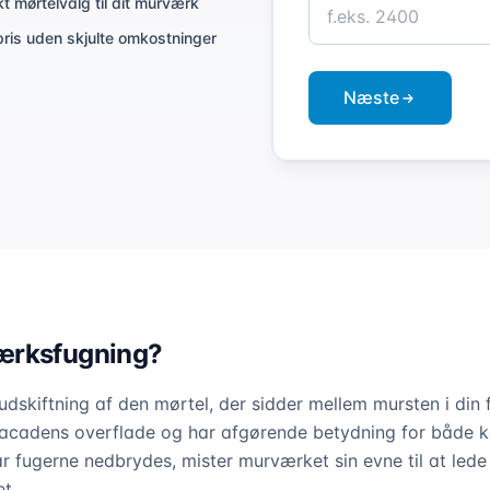
kt mørtelvalg til dit murværk
pris uden skjulte omkostninger
Næste
ærksfugning?
dskiftning af den mørtel, der sidder mellem mursten i din
facadens overflade og har afgørende betydning for både k
r fugerne nedbrydes, mister murværket sin evne til at led
t.