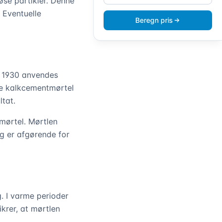
øse partikler. Denne
. Eventuelle
Beregn pris
r 1930 anvendes
te kalkcementmørtel
ltat.
mørtel. Mørtlen
g er afgørende for
. I varme perioder
ikrer, at mørtlen