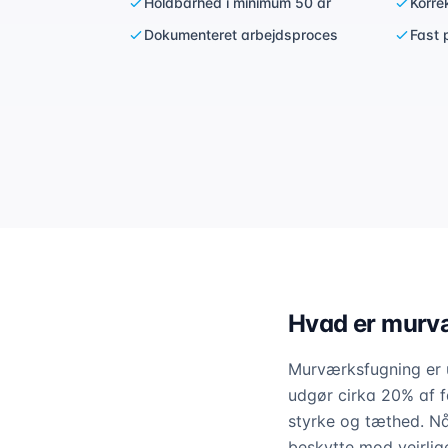
Holdbarhed i minimum 50 år
Korre
Dokumenteret arbejdsproces
Fast 
Hvad er murv
Murværksfugning er u
udgør cirka 20% af 
styrke og tæthed. Nå
beskytte mod vejrlige