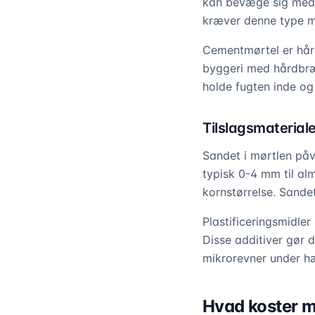
kan bevæge sig med 
kræver denne type mø
Cementmørtel er hår
byggeri med hårdbræn
holde fugten inde og
Tilslagsmateriale
Sandet i mørtlen påv
typisk 0-4 mm til al
kornstørrelse. Sande
Plastificeringsmidler
Disse additiver gør d
mikrorevner under h
Hvad koster 