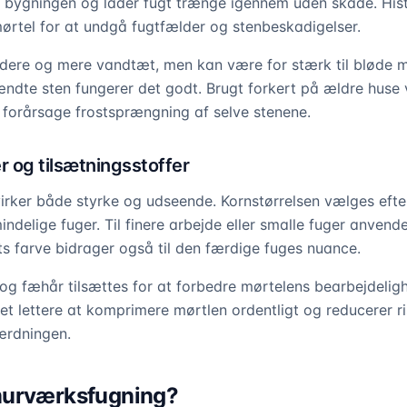
bygningen og lader fugt trænge igennem uden skade. Hist
rtel for at undgå fugtfælder og stenbeskadigelser.
dere og mere vandtæt, men kan være for stærk til bløde m
dte sten fungerer det godt. Brugt forkert på ældre huse 
 forårsage frostsprængning af selve stenene.
r og tilsætningsstoffer
irker både styrke og udseende. Kornstørrelsen vælges eft
mindelige fuger. Til finere arbejde eller smalle fuger anve
ts farve bidrager også til den færdige fuges nuance.
 og fæhår tilsættes for at forbedre mørtelens bearbejdelighe
et lettere at komprimere mørtlen ordentligt og reducerer ri
ærdningen.
murværksfugning?