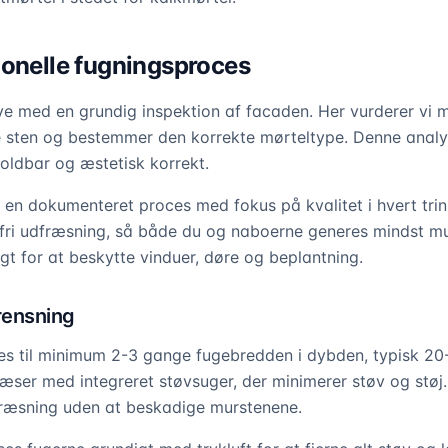
ionelle fugningsproces
ve med en grundig inspektion af facaden. Her vurderer vi m
e sten og bestemmer den korrekte mørteltype. Denne analys
oldbar og æstetisk korrekt.
r en dokumenteret proces med fokus på kvalitet i hvert trin
øvfri udfræsning, så både du og naboerne generes mindst m
 for at beskytte vinduer, døre og beplantning.
rensning
es til minimum 2-3 gange fugebredden i dybden, typisk 2
æser med integreret støvsuger, der minimerer støv og støj.
fræsning uden at beskadige murstenene.