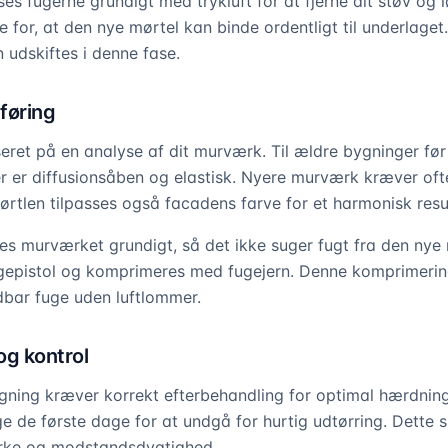
es fugerne grundigt med trykluft for at fjerne alt støv og l
 for, at den nye mørtel kan binde ordentligt til underlaget
udskiftes i denne fase.
føring
eret på en analyse af dit murværk. Til ældre bygninger fø
er er diffusionsåben og elastisk. Nyere murværk kræver of
ørtlen tilpasses også facadens farve for et harmonisk resu
es murværket grundigt, så det ikke suger fugt fra den nye 
ugepistol og komprimeres med fugejern. Denne komprimerin
dbar fuge uden luftlommer.
og kontrol
ning kræver korrekt efterbehandling for optimal hærdning
e de første dage for at undgå for hurtig udtørring. Dette s
tyrke og modstandsdygtighed.