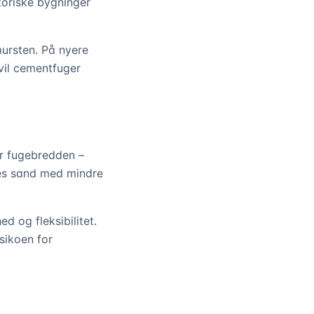
oriske bygninger
ursten. På nyere
vil cementfuger
er fugebredden –
ndes sand med mindre
d og fleksibilitet.
sikoen for