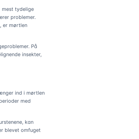
t mest tydelige
erer problemer.
, er mørtlen
geproblemer. På
ignende insekter,
ænger ind i mørtlen
 perioder med
urstenene, kan
 er blevet omfuget