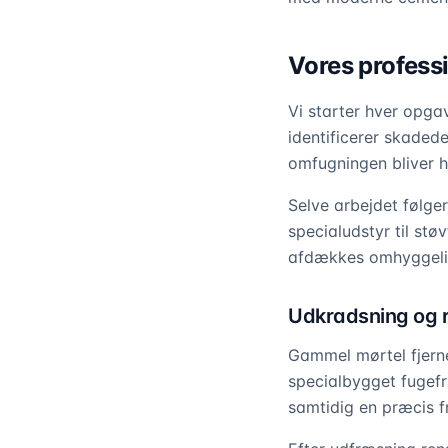
Vores profess
Vi starter hver opga
identificerer skaded
omfugningen bliver h
Selve arbejdet følge
specialudstyr til st
afdækkes omhyggeligt
Udkradsning og 
Gammel mørtel fjern
specialbygget fugefr
samtidig en præcis 