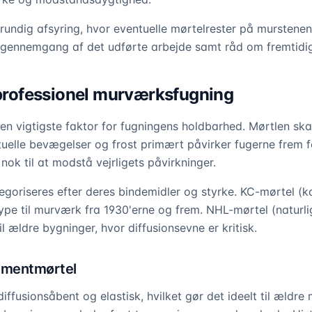
grundig afsyring, hvor eventuelle mørtelrester på murstene
 gennemgang af det udførte arbejde samt råd om fremtidig
l professionel murværksfugning
den vigtigste faktor for fugningens holdbarhed. Mørtlen sk
uelle bevægelser og frost primært påvirker fugerne frem f
ok til at modstå vejrligets påvirkninger.
goriseres efter deres bindemidler og styrke. KC-mørtel (k
pe til murværk fra 1930'erne og frem. NHL-mørtel (naturli
l ældre bygninger, hvor diffusionsevne er kritisk.
ementmørtel
diffusionsåbent og elastisk, hvilket gør det ideelt til ældr