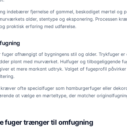
ng indebærer fjernelse af gammel, beskadiget mørtel og på
 murværkets alder, stentype og eksponering. Processen kr
og praktisk erfaring med udførelse.
 fugning
r fuger afhængigt af bygningens stil og alder. Trykfuger e
idder plant med murværket. Hulfuger og tilbageliggende fug
iver et mere markant udtryk. Valget af fugeprofil påvirke
tering.
 kræver ofte specialfuger som hamburgerfuger eller dekora
gørende at vælge en mørteltype, der matcher originalfugnin
e fuger trænger til omfugning