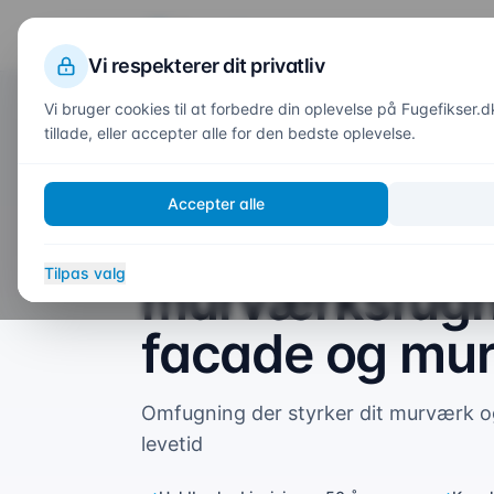
Fuge
fikser
.dk
Vi respekterer dit privatliv
Vi bruger cookies til at forbedre din oplevelse på Fugefikser.d
tillade, eller accepter alle for den bedste oplevelse.
Forside
/
Opgaver
/
Murværksfugning
Udendørs
Accepter alle
Professionel
Tilpas valg
murværksfugn
facade og mu
Omfugning der styrker dit murværk 
levetid