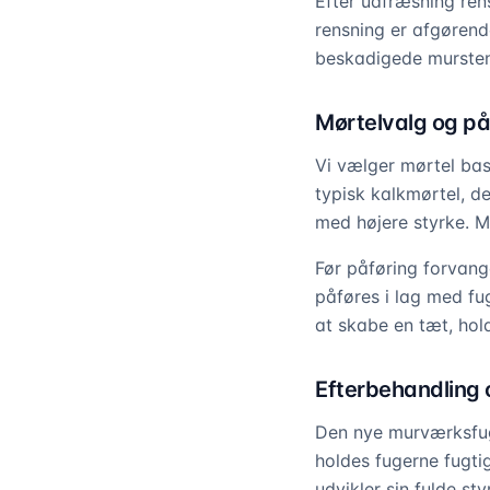
Efter udfræsning rens
rensning er afgørende
beskadigede mursten 
Mørtelvalg og på
Vi vælger mørtel bas
typisk kalkmørtel, d
med højere styrke. M
Før påføring forvang
påføres i lag med f
at skabe en tæt, hol
Efterbehandling 
Den nye murværksfug
holdes fugerne fugtig
udvikler sin fulde s