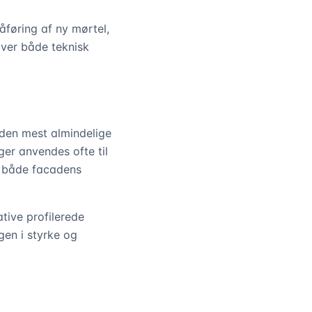
føring af ny mørtel,
æver både teknisk
r den mest almindelige
er anvendes ofte til
r både facadens
tive profilerede
gen i styrke og