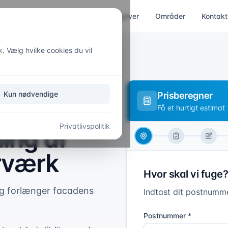
Indendørs
Udendørs
Opgaver
Områder
Kontakt
k. Vælg hvilke cookies du vil
Kun nødvendige
Prisberegner
Få et hurtigt estimat
Privatlivspolitik
ing af
rværk
Hvor skal vi fuge?
og forlænger facadens
Indtast dit postnumme
Postnummer *