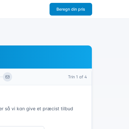
Beregn din pris
Trin
1
af 4
r så vi kan give et præcist tilbud