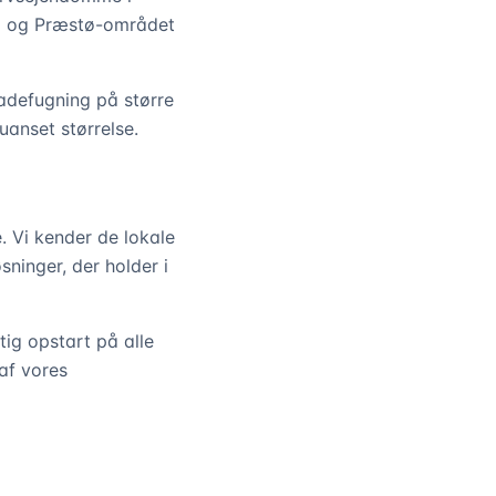
åd og Præstø-området
adefugning på større
anset størrelse.
. Vi kender de lokale
ninger, der holder i
tig opstart på alle
af vores