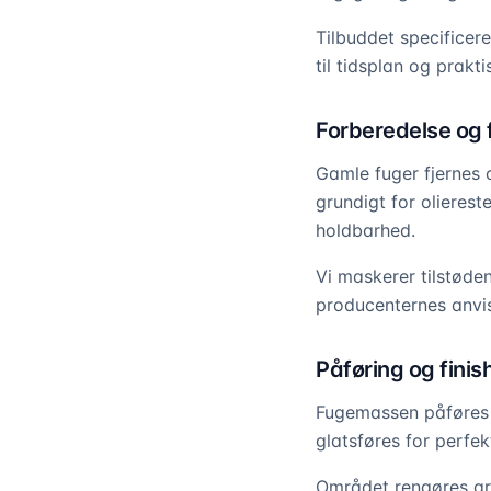
Tilbuddet specificere
til tidsplan og prakt
Forberedelse og 
Gamle fuger fjernes 
grundigt for olierest
holdbarhed.
Vi maskerer tilstøden
producenternes anvis
Påføring og finis
Fugemassen påføres p
glatsføres for perfek
Området rengøres gr