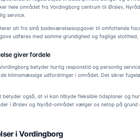
ker hele området fra Vordingborg centrum til Ørslev, Nyr
ig service.
terer alt fra små badeværelsesopgaver til omfattende fac
ave udføres med samme grundighed og faglige stolthed, u
else giver fordele
 Vordingborg betyder hurtig responstid og personlig service
e klimamæssige udfordringer i området. Det sikrer fugeløs
betyder også, at vi kan tilbyde fleksible tidsplaner og hur
nder i Ørslev og Nyråd-området vælger os netop på grund 
lser i Vordingborg