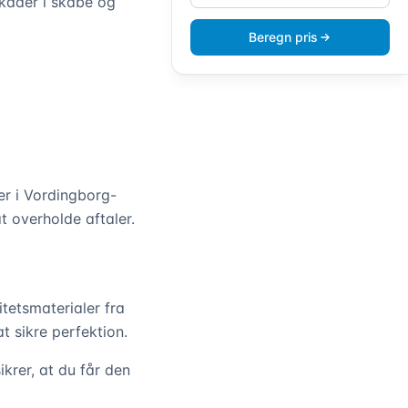
skader i skabe og
Beregn pris
er i Vordingborg-
 overholde aftaler.
tetsmaterialer fra
 sikre perfektion.
krer, at du får den