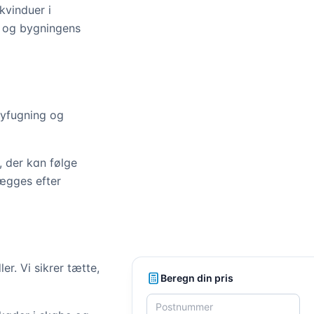
kvinduer i
e og bygningens
nyfugning og
, der kan følge
ægges efter
r. Vi sikrer tætte,
Beregn din pris