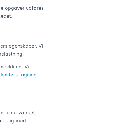
lle opgaver udføres
edet.
ers egenskaber. Vi
elastning.
indeklima. Vi
dendørs fugning
er i murværket.
in bolig mod