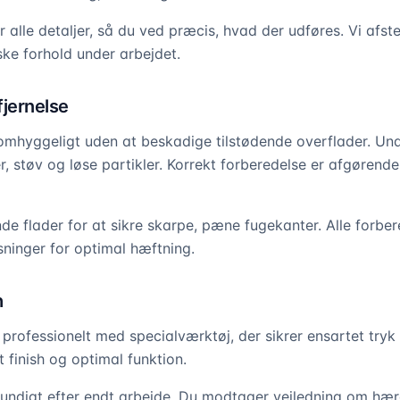
r alle detaljer, så du ved præcis, hvad der udføres. Vi afs
iske forhold under arbejdet.
fjernelse
omhyggeligt uden at beskadige tilstødende overflader. Un
er, støv og løse partikler. Korrekt forberedelse er afgørend
de flader for at sikre skarpe, pæne fugekanter. Alle forber
ninger for optimal hæftning.
h
rofessionelt med specialværktøj, der sikrer ensartet tryk
t finish og optimal funktion.
undigt efter endt arbejde. Du modtager vejledning om hær