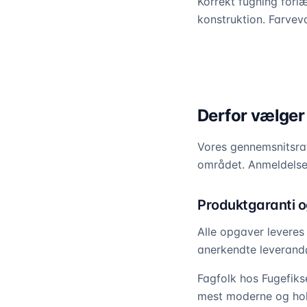
Korrekt fugning forl
konstruktion. Farveva
Derfor vælger
Vores gennemsnitsrat
området. Anmeldelser
Produktgaranti og
Alle opgaver leveres
anerkendte leverandø
Fagfolk hos Fugefiks
mest moderne og hold