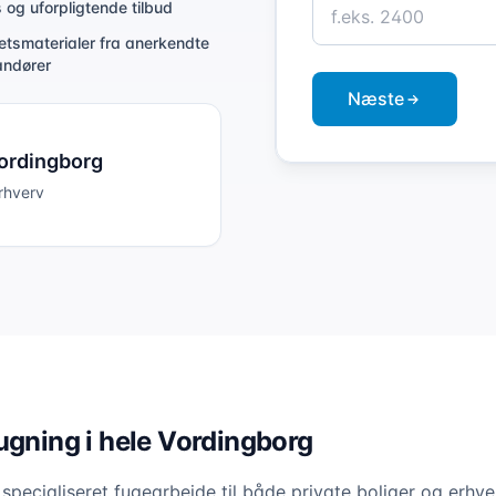
s og uforpligtende tilbud
tetsmaterialer fra anerkendte
andører
Næste
ordingborg
erhverv
ugning i hele Vordingborg
r specialiseret fugearbejde til både private boliger og erh