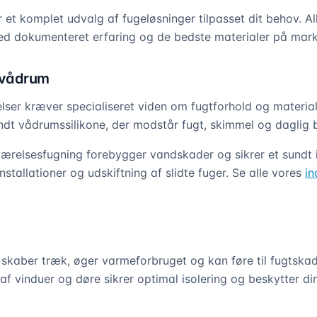
r et komplet udvalg af fugeløsninger tilpasset dit behov. A
ed dokumenteret erfaring og de bedste materialer på mark
 vådrum
ser kræver specialiseret viden om fugtforhold og material
t vådrumssilikone, der modstår fugt, skimmel og daglig b
ærelsesfugning forebygger vandskader og sikrer et sundt 
stallationer og udskiftning af slidte fuger. Se alle vores
in
skaber træk, øger varmeforbruget og kan føre til fugtskad
af vinduer og døre sikrer optimal isolering og beskytter d