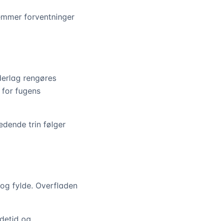
temmer forventninger
derlag rengøres
e for fugens
edende trin følger
 og fylde. Overfladen
detid og