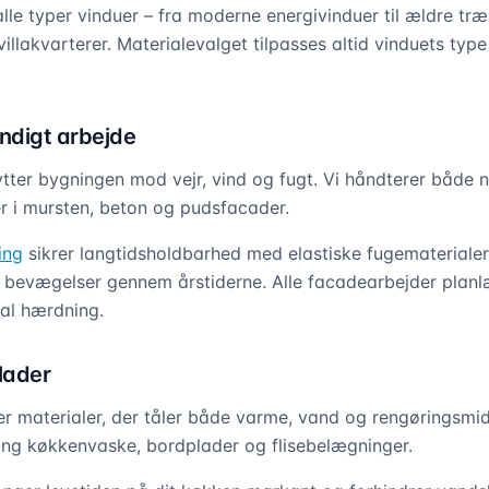
lle typer vinduer – fra moderne energivinduer til ældre træ
illakvarterer. Materialevalget tilpasses altid vinduets typ
ndigt arbejde
ter bygningen mod vejr, vind og fugt. Vi håndterer både 
r i mursten, beton og pudsfacader.
ing
sikrer langtidsholdbarhed med elastiske fugematerialer
 bevægelser gennem årstiderne. Alle facadearbejder planl
mal hærdning.
lader
 materialer, der tåler både varme, vand og rengøringsmidle
ing køkkenvaske, bordplader og flisebelægninger.