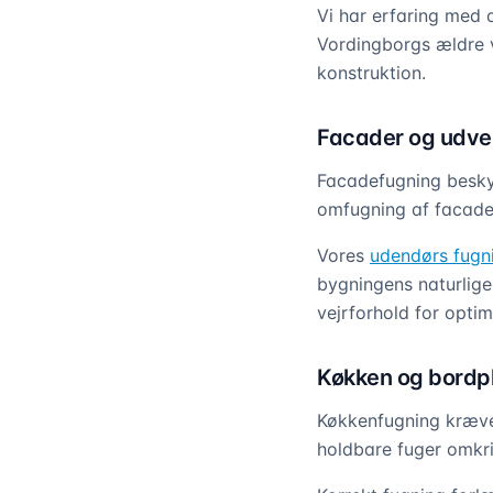
Vi har erfaring med a
Vordingborgs ældre v
konstruktion.
Facader og udve
Facadefugning beskyt
omfugning af facade
Vores
udendørs fugn
bygningens naturlige
vejrforhold for opti
Køkken og bordp
Køkkenfugning kræver
holdbare fuger omkr