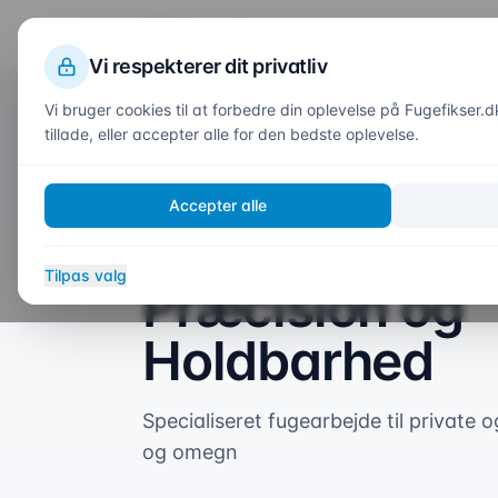
Fuge
fikser
.dk
Vi respekterer dit privatliv
Vi bruger cookies til at forbedre din oplevelse på Fugefikser.d
tillade, eller accepter alle for den bedste oplevelse.
Forside
/
Områder
/
Vordingborg
Fugefirma i
Accepter alle
Vordingborg – 
Tilpas valg
Præcision og
Holdbarhed
Specialiseret fugearbejde til private 
og omegn