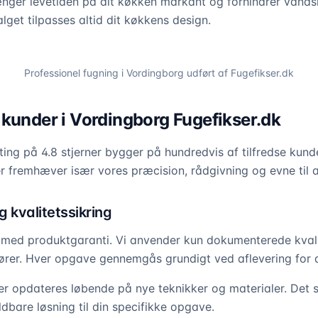
ænger levetiden på dit køkken markant og forhindrer vand
lget tilpasses altid dit køkkens design.
Professionel fugning i
Vordingborg
udført af Fugefikser.dk
 kunder i Vordingborg Fugefikser.dk
ing på 4.8 stjerner bygger på hundredvis af tilfredse kund
 fremhæver især vores præcision, rådgivning og evne til at
 kvalitetssikring
 med produktgaranti. Vi anvender kun dokumenterede kvali
rer. Hver opgave gennemgås grundigt ved aflevering for at
er opdateres løbende på nye teknikker og materialer. Det si
bare løsning til din specifikke opgave.