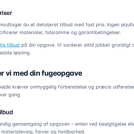
iser
 modtager du et detaljeret tilbud med fast pris. Ingen skjul
cificerer materialer, tidsramme og garantibetingelser.
tis tilbud
på din opgave. Vi vurderer altid jobbet grundigt 
dste løsning.
r vi med din fugeopgave
bejde kræver omhyggelig forberedelse og præcis udførelse.
hver gang.
ilbud
undig gennemgang af opgaven – enten ved besigtigelse eller
 materialevalg, farver og holdbarhed.