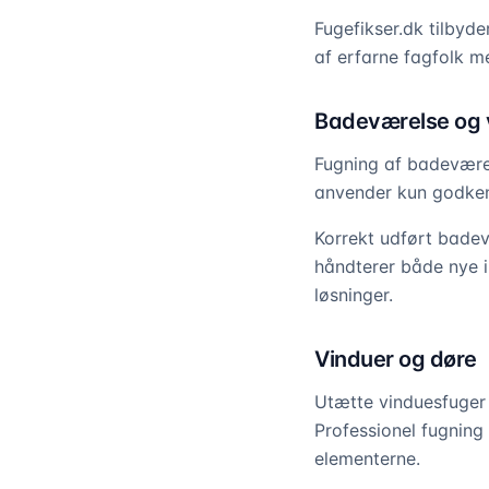
Fugefikser.dk tilbyde
af erfarne fagfolk m
Badeværelse og
Fugning af badeværel
anvender kun godkend
Korrekt udført badev
håndterer både nye in
løsninger.
Vinduer og døre
Utætte vinduesfuger 
Professionel fugning 
elementerne.