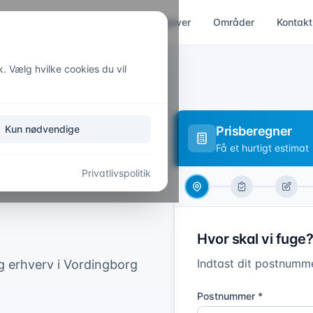
Indendørs
Udendørs
Opgaver
Områder
Kontakt
k. Vælg hvilke cookies du vil
Kun nødvendige
Prisberegner
Kvalitet,
Få et hurtigt estimat
Privatlivspolitik
Hvor skal vi fuge?
Indtast dit postnumme
og erhverv i Vordingborg
Postnummer *