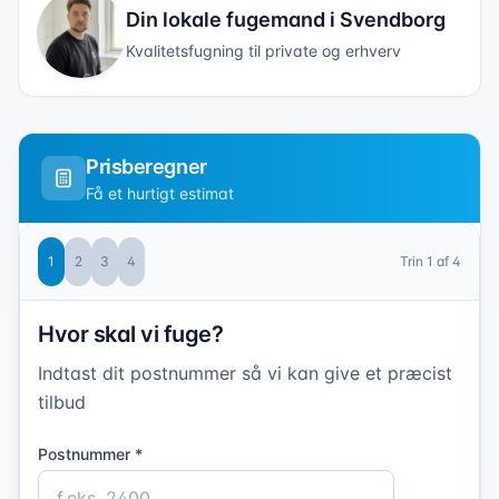
Din lokale fugemand i
Svendborg
Kvalitetsfugning til private og erhverv
Prisberegner
Få et hurtigt estimat
1
2
3
4
Trin
1
af 4
Hvor skal vi fuge?
Indtast dit postnummer så vi kan give et præcist
tilbud
Postnummer *