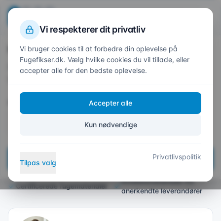
Beregn din pris
Fuge
fikser
.dk
1
2
3
4
Trin
1
af 4
Vi respekterer dit privatliv
Hvor skal vi fuge?
Vi bruger cookies til at forbedre din oplevelse på
Forside
/
Områder
/
Svendborg
Fugefikser.dk. Vælg hvilke cookies du vil tillade, eller
Indtast dit postnummer så vi kan give et præcist
accepter alle for den bedste oplevelse.
tilbud
Professionelt Fugefirma i
Postnummer *
Accepter alle
Svendborg
Kun nødvendige
Eksperter i alle typer fugning på Sydfyn
Hurtig udrykning i
Privatlivspolitik
Næste
Professionelt udstyr
Tilpas valg
Svendborg og omegn
Kvalitetsmaterialer fra
Certificerede fugematerialer
anerkendte leverandører