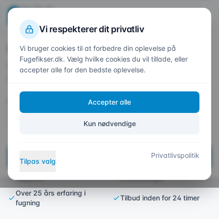
Beregn din pris
Fuge
fikser
.dk
1
2
3
4
Trin
1
af 4
Vi respekterer dit privatliv
Hvor skal vi fuge?
Vi bruger cookies til at forbedre din oplevelse på
Forside
/
Områder
/
Solrød
Fugefikser.dk. Vælg hvilke cookies du vil tillade, eller
Indtast dit postnummer så vi kan give et præcist
accepter alle for den bedste oplevelse.
tilbud
Fugefirma i Solrød – Kvalitet
Postnummer *
Accepter alle
og Garanti siden 1998
Kun nødvendige
Professionelt fugearbejde i Solrød, Solrød
Strand, Havdrup og Jersie Strand
Privatlivspolitik
Næste
Tilpas valg
5 års garanti på alle
Fast pris – ingen skjulte
opgaver
omkostninger
Over 25 års erfaring i
Tilbud inden for 24 timer
fugning