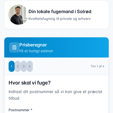
Din lokale fugemand i
Solrød
Kvalitetsfugning til private og erhverv
Prisberegner
Få et hurtigt estimat
1
2
3
4
Trin
1
af 4
Hvor skal vi fuge?
Indtast dit postnummer så vi kan give et præcist
tilbud
Postnummer *