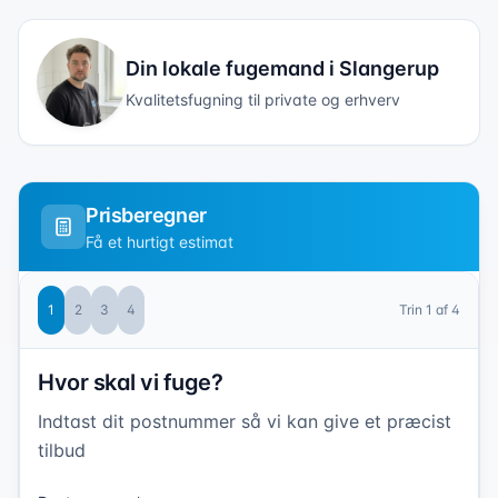
Din lokale fugemand i
Slangerup
Kvalitetsfugning til private og erhverv
Prisberegner
Få et hurtigt estimat
1
2
3
4
Trin
1
af 4
Hvor skal vi fuge?
Indtast dit postnummer så vi kan give et præcist
tilbud