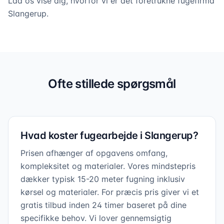
Lad os vise dig, hvorfor vi er det foretrukne fugefirma
Slangerup.
Professionel fugning i hele
Slangerup
Vi dækker alle opgaver – fra badeværelser til
Ofte stillede spørgsmål
facader
Hvad koster fugearbejde i Slangerup?
Prisen afhænger af opgavens omfang,
kompleksitet og materialer. Vores mindstepris
dækker typisk 15-20 meter fugning inklusiv
kørsel og materialer. For præcis pris giver vi et
gratis tilbud inden 24 timer baseret på dine
specifikke behov. Vi lover gennemsigtig