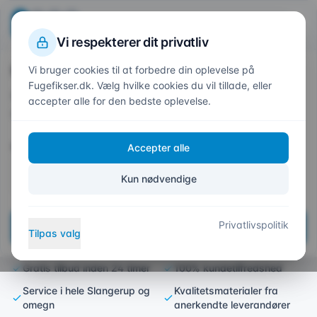
Beregn din pris
Fuge
fikser
.dk
1
2
3
4
Trin
1
af 4
Vi respekterer dit privatliv
Hvor skal vi fuge?
Vi bruger cookies til at forbedre din oplevelse på
Forside
/
Områder
/
Slangerup
Fugefikser.dk. Vælg hvilke cookies du vil tillade, eller
Indtast dit postnummer så vi kan give et præcist
accepter alle for den bedste oplevelse.
tilbud
Fugefirma i Slangerup –
Postnummer *
Accepter alle
Eksperter i Holdbare
Fugeløsninger
Kun nødvendige
Din lokale fugemand med erfaring, præcision og
Privatlivspolitik
Næste
garanti for kvalitet
Tilpas valg
Gratis tilbud inden 24 timer
100% kundetilfredshed
Service i hele Slangerup og
Kvalitetsmaterialer fra
omegn
anerkendte leverandører