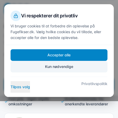
Beregn din pris
Fuge
fikser
.dk
1
2
3
4
Trin
1
af 4
Vi respekterer dit privatliv
Hvor skal vi fuge?
Vi bruger cookies til at forbedre din oplevelse på
Forside
/
Områder
/
Slagelse
Fugefikser.dk. Vælg hvilke cookies du vil tillade, eller
Indtast dit postnummer så vi kan give et præcist
accepter alle for den bedste oplevelse.
tilbud
Fugefirma i Slagelse – Ekspert
Postnummer *
Accepter alle
i Alle Typer Fugearbejde
Kun nødvendige
Professionel fugning til private og erhverv i hele
Slagelse Kommune
Privatlivspolitik
Næste
Tilpas valg
Dokumentation på arbejdet
Tilbud samme dag
Fast pris - ingen skjulte
Kvalitetsmaterialer fra
omkostninger
anerkendte leverandører