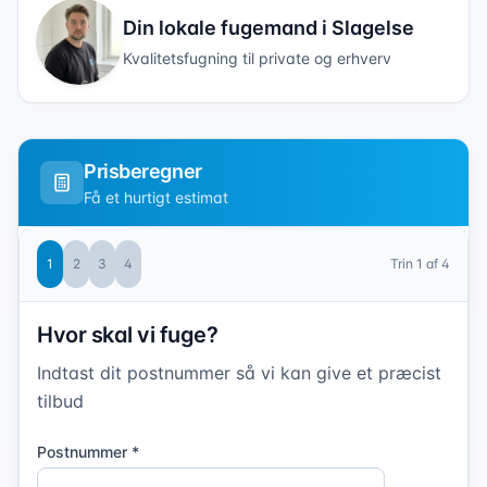
Din lokale fugemand i
Slagelse
Kvalitetsfugning til private og erhverv
Prisberegner
Få et hurtigt estimat
1
2
3
4
Trin
1
af 4
Hvor skal vi fuge?
Indtast dit postnummer så vi kan give et præcist
tilbud
Postnummer *