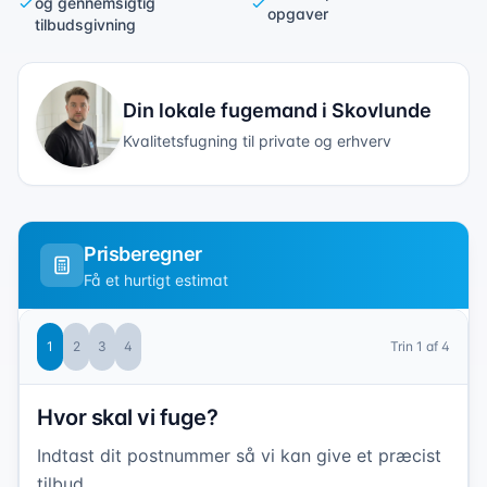
og gennemsigtig
opgaver
tilbudsgivning
Din lokale fugemand i
Skovlunde
Kvalitetsfugning til private og erhverv
Prisberegner
Få et hurtigt estimat
1
2
3
4
Trin
1
af 4
Hvor skal vi fuge?
Indtast dit postnummer så vi kan give et præcist
tilbud