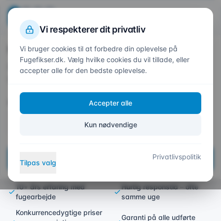
Beregn din pris
Fuge
fikser
.dk
1
2
3
4
Trin
1
af 4
Vi respekterer dit privatliv
Hvor skal vi fuge?
Vi bruger cookies til at forbedre din oplevelse på
Forside
/
Områder
/
Skovlunde
Fugefikser.dk. Vælg hvilke cookies du vil tillade, eller
Indtast dit postnummer så vi kan give et præcist
accepter alle for den bedste oplevelse.
tilbud
Fugefirma i Skovlunde –
Postnummer *
Accepter alle
Professionel fugning til dit
hjem
Kun nødvendige
Kvalitetsfugning til private og erhverv i hele
Privatlivspolitik
Næste
Skovlunde
Tilpas valg
10+ års erfaring med
Hurtig responstid – ofte
fugearbejde
samme uge
Konkurrencedygtige priser
Garanti på alle udførte