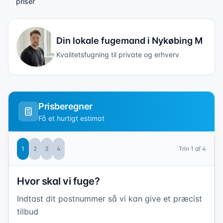
priser
Din lokale fugemand i
Nykøbing M
Kvalitetsfugning til private og erhverv
Prisberegner
Få et hurtigt estimat
1
2
3
4
Trin
1
af 4
Hvor skal vi fuge?
Indtast dit postnummer så vi kan give et præcist
tilbud