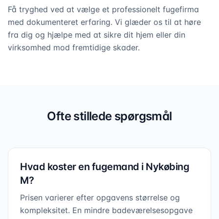
Få tryghed ved at vælge et professionelt fugefirma
med dokumenteret erfaring. Vi glæder os til at høre
fra dig og hjælpe med at sikre dit hjem eller din
virksomhed mod fremtidige skader.
Professionel fugning i hele
Nykøbing
M
Ofte stillede spørgsmål
Vi dækker alle opgaver – fra badeværelser til
facader
Hvad koster en fugemand i Nykøbing
M?
Prisen varierer efter opgavens størrelse og
kompleksitet. En mindre badeværelsesopgave