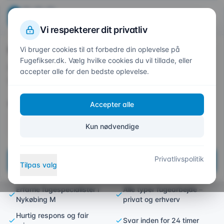
Beregn din pris
Fuge
fikser
.dk
1
2
3
4
Trin
1
af 4
Vi respekterer dit privatliv
Hvor skal vi fuge?
Vi bruger cookies til at forbedre din oplevelse på
Forside
/
Områder
/
Nykøbing M
Fugefikser.dk. Vælg hvilke cookies du vil tillade, eller
Indtast dit postnummer så vi kan give et præcist
accepter alle for den bedste oplevelse.
tilbud
Fugefirma i Nykøbing M –
Postnummer *
Accepter alle
Eksperter i professionel
fugning
Kun nødvendige
Dit lokale fugefirma på Mors – hurtig service og
Privatlivspolitik
Næste
holdbare løsninger
Tilpas valg
Erfarne fugespecialister i
Alle typer fugearbejde –
Nykøbing M
privat og erhverv
Hurtig respons og fair
Svar inden for 24 timer