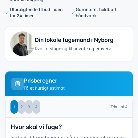
Uforpligtende tilbud inden
Garanteret holdbart
for 24 timer
håndværk
Din lokale fugemand i
Nyborg
Kvalitetsfugning til private og erhverv
Prisberegner
Få et hurtigt estimat
1
2
3
4
Trin
1
af 4
Hvor skal vi fuge?
Indtast dit postnummer så vi kan give et præcist