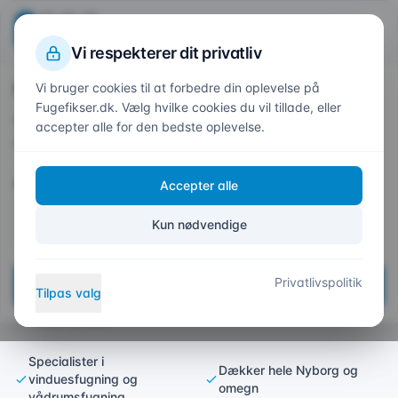
Beregn din pris
Fuge
fikser
.dk
1
2
3
4
Trin
1
af 4
Vi respekterer dit privatliv
Hvor skal vi fuge?
Vi bruger cookies til at forbedre din oplevelse på
Forside
/
Områder
/
Nyborg
Fugefikser.dk. Vælg hvilke cookies du vil tillade, eller
Indtast dit postnummer så vi kan give et præcist
accepter alle for den bedste oplevelse.
tilbud
Professionelt Fugefirma i
Postnummer *
Accepter alle
Nyborg – Eksperter i Varig
Fugning
Kun nødvendige
Certificeret fugefirma med erfaring i alt
Privatlivspolitik
Næste
fugearbejde – fra Nyborg Centrum til
Tilpas valg
Knudshoved
Specialister i
Dækker hele Nyborg og
vinduesfugning og
omegn
vådrumsfugning