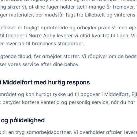
ng sikrer vi, at dine fuger holder tæt i mange år fremover. 
er materialer, der modstår fugt fra Lillebælt og vinterens 
gefikser er fagligt opdaterede og arbejder præcist med øje f
il facader i Nørre Aaby leverer vi altid kvalitet til tiden. V
er lever op til branchens standarder.
ligtende tilbud, før arbejdet starter. Vi rådgiver om de beds
ser vores service efter dine behov.
 i Middelfart med hurtig respons
området og kan hurtigt rykke ud til opgaver i Middelfart, E
 betyder kortere ventetid og personlig service, når du har 
g og pålidelighed
 til en tryg samarbejdspartner. Vi overholder aftaler, levere