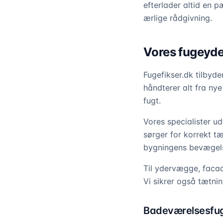
efterlader altid en
ærlige rådgivning.
Vores fugeydel
Fugefikser.dk tilbyd
håndterer alt fra nye
fugt.
Vores specialister u
sørger for korrekt t
bygningens bevægelse
Til ydervægge, facad
Vi sikrer også tætni
Badeværelsesfug