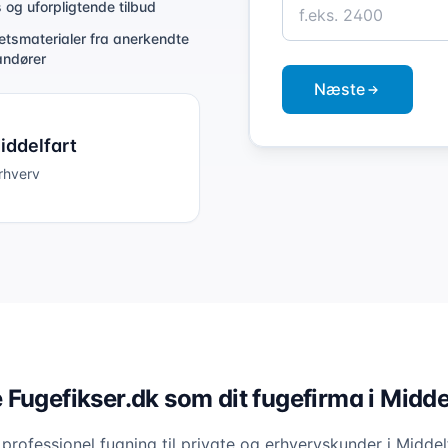
s og uforpligtende tilbud
tetsmaterialer fra anerkendte
andører
Næste
iddelfart
erhverv
Fugefikser.dk som dit fugefirma i Midde
r professionel fugning til private og erhvervskunder i Midd