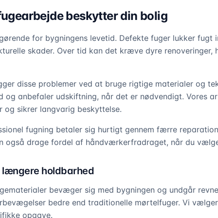
fugearbejde beskytter din bolig
gørende for bygningens levetid. Defekte fuger lukker fugt ind
kturelle skader. Over tid kan det kræve dyre renoveringer, 
gger disse problemer ved at bruge rigtige materialer og tek
nd og anbefaler udskiftning, når det er nødvendigt. Vores a
og sikrer langvarig beskyttelse.
essionel fugning betaler sig hurtigt gennem færre reparatio
n også drage fordel af håndværkerfradraget, når du vælge
il længere holdbarhed
ugematerialer bevæger sig med bygningen og undgår revner
bevægelser bedre end traditionelle mørtelfuger. Vi vælger
cifikke opgave.