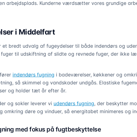
 pæn arbejdsplads. Kunderne værdsætter vores grundige ar
ser i Middelfart
er et bredt udvalg af fugeydelser til både indendørs og ude
 fuger til udskiftning af slidte og revnede fuger, der ikke
dfører
indendørs fugning
i badeværelser, køkkener og omkri
ætning, så skimmel og vandskader undgås. Elastiske fugemat
r og holder tæt år efter år.
er og sokler leverer vi
udendørs fugning
, der beskytter mo
ng omkring døre og vinduer, så energitabet minimeres og in
ning med fokus på fugtbeskyttelse