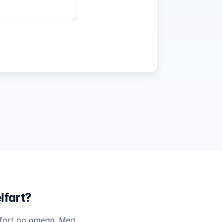
lfart?
elfart og omegn. Med