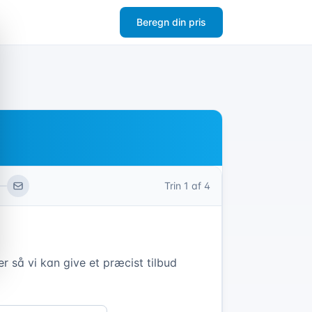
Beregn din pris
Trin
1
af 4
r så vi kan give et præcist tilbud