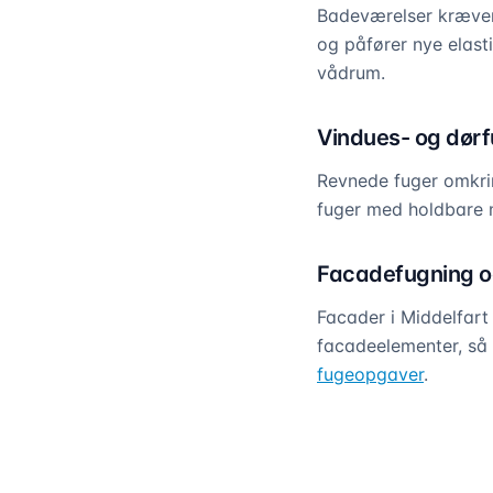
Badeværelser kræver
og påfører nye elasti
vådrum.
Vindues- og dørfu
Revnede fuger omkrin
fuger med holdbare m
Facadefugning og
Facader i Middelfart 
facadeelementer, så 
fugeopgaver
.