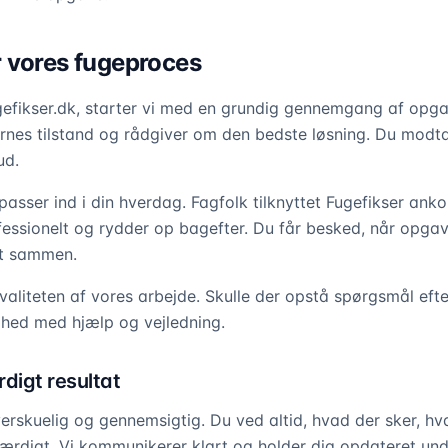
 vores fugeproces
efikser.dk, starter vi med en grundig gennemgang af opga
ernes tilstand og rådgiver om den bedste løsning. Du modta
ud.
r passer ind i din hverdag. Fagfolk tilknyttet Fugefikser anko
fessionelt og rydder op bagefter. Du får besked, når opgav
et sammen.
kvaliteten af vores arbejde. Skulle der opstå spørgsmål eft
dighed med hjælp og vejledning.
rdigt resultat
erskuelig og gennemsigtig. Du ved altid, hvad der sker, hv
færdigt. Vi kommunikerer klart og holder dig opdateret und