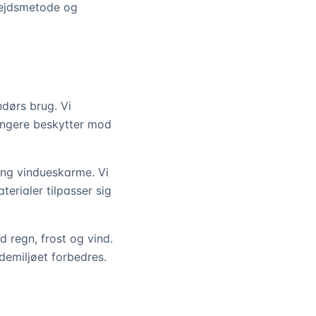
bejdsmetode og
ndørs brug. Vi
 længere beskytter mod
ng vindueskarme. Vi
erialer tilpasser sig
d regn, frost og vind.
demiljøet forbedres.