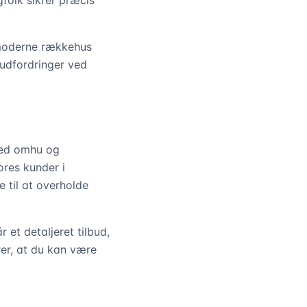
gfolk sikrer præcis
t moderne rækkehus
e udfordringer ved
 med omhu og
ores kunder i
 til at overholde
 et detaljeret tilbud,
rer, at du kan være