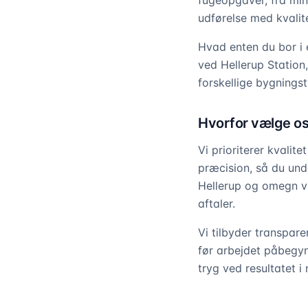
fugeopgaver, fra mind
udførelse med kvalite
Hvad enten du bor i 
ved Hellerup Station,
forskellige bygningst
Hvorfor vælge os 
Vi prioriterer kvali
præcision, så du und
Hellerup og omegn v
aftaler.
Vi tilbyder transpare
før arbejdet påbegyn
tryg ved resultatet 