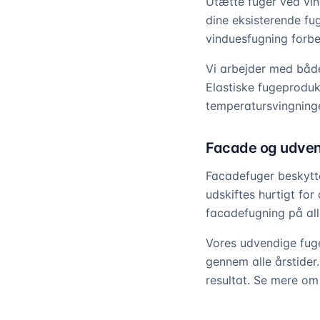
Utætte fuger ved vin
dine eksisterende fug
vinduesfugning forb
Vi arbejder med både
Elastiske fugeprodu
temperatursvingninge
Facade og udven
Facadefuger beskytte
udskiftes hurtigt fo
facadefugning på all
Vores udvendige fuge
gennem alle årstider.
resultat. Se mere o