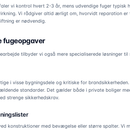
aler vi kontrol hvert 2-3 år, mens udvendige fuger typisk h
rkning. Vi rådgiver altid ærligt om, hvorvidt reparation er t
ftning er nødvendig.
e fugeopgaver
arbejde tilbyder vi også mere specialiserede løsninger til
gtige i visse bygningsdele og kritiske for brandsikkerheden
gældende standarder. Det gælder både i private boliger m
ed strenge sikkerhedskrav.
ingslister
ved konstruktioner med bevægelse eller større spalter. Vi 