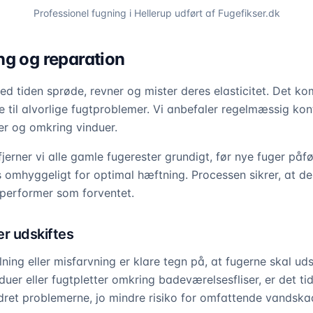
Professionel fugning i
Hellerup
udført af Fugefikser.dk
ng og reparation
ed tiden sprøde, revner og mister deres elasticitet. Det k
 til alvorlige fugtproblemer. Vi anbefaler regelmæssig kont
er og omkring vinduer.
jerner vi alle gamle fugerester grundigt, før nye fuger påf
 omhyggeligt for optimal hæftning. Processen sikrer, at de
performer som forventet.
er udskiftes
lning eller misfarvning er klare tegn på, at fugerne skal uds
uer eller fugtpletter omkring badeværelsesfliser, er det tid 
edret problemerne, jo mindre risiko for omfattende vandska