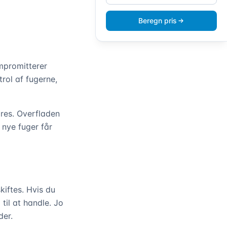
Beregn pris
ompromitterer
rol af fugerne,
øres. Overfladen
 nye fuger får
kiftes. Hvis du
til at handle. Jo
der.