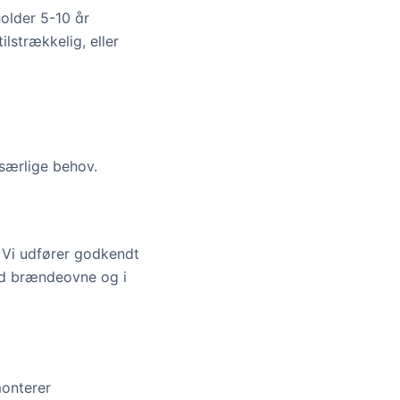
older 5-10 år
ilstrækkelig, eller
 særlige behov.
. Vi udfører godkendt
ed brændeovne og i
monterer