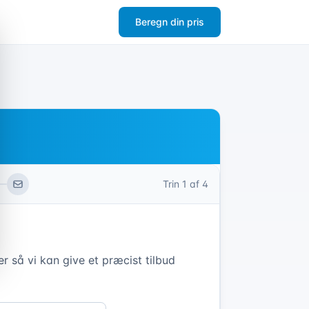
Beregn din pris
Trin
1
af 4
r så vi kan give et præcist tilbud