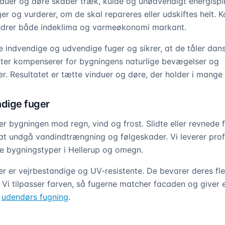
duer og døre skaber træk, kulde og unødvendigt energispil
er og vurderer, om de skal repareres eller udskiftes helt. K
edrer både indeklima og varmeøkonomi markant.
 indvendige og udvendige fuger og sikrer, at de tåler dans
kter kompenserer for bygningens naturlige bevægelser og
r. Resultatet er tætte vinduer og døre, der holder i mange 
dige fuger
r bygningen mod regn, vind og frost. Slidte eller revnede 
r at undgå vandindtrængning og følgeskader. Vi leverer prof
e bygningstyper i Hellerup og omegn.
r er vejrbestandige og UV-resistente. De bevarer deres fle
 Vi tilpasser farven, så fugerne matcher facaden og giver e
m
udendørs fugning
.