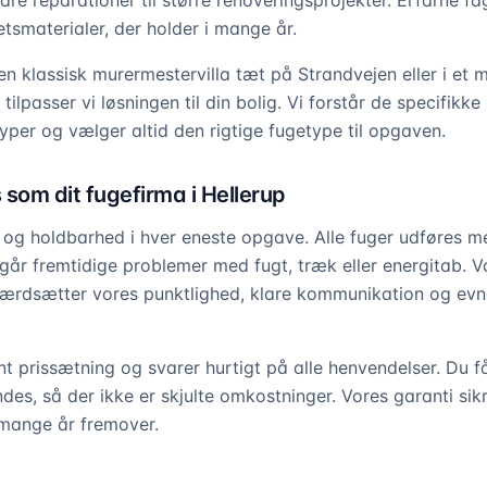
re reparationer til større renoveringsprojekter. Erfarne fa
tsmaterialer, der holder i mange år.
en klassisk murermestervilla tæt på Strandvejen eller i e
 tilpasser vi løsningen til din bolig. Vi forstår de specifikk
yper og vælger altid den rigtige fugetype til opgaven.
som dit fugefirma i Hellerup
tet og holdbarhed i hver eneste opgave. Alle fuger udføres
går fremtidige problemer med fugt, træk eller energitab. V
ærdsætter vores punktlighed, klare kommunikation og evne
nt prissætning og svarer hurtigt på alle henvendelser. Du får
des, så der ikke er skjulte omkostninger. Vores garanti sik
i mange år fremover.