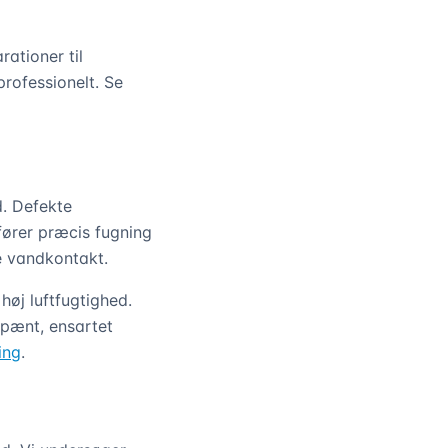
ationer til
rofessionelt. Se
d. Defekte
fører præcis fugning
e vandkontakt.
høj luftfugtighed.
 pænt, ensartet
ing
.