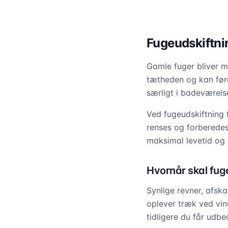
Fugeudskiftni
Gamle fuger bliver m
tætheden og kan føre
særligt i badeværels
Ved fugeudskiftning f
renses og forberedes
maksimal levetid og 
Hvornår skal fug
Synlige revner, afska
oplever træk ved vind
tidligere du får udb