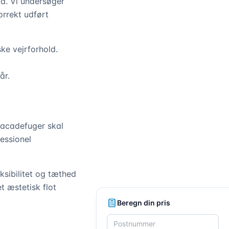
d. Vi undersøger
orrekt udført
ke vejrforhold.
år.
facadefuger skal
essionel
ksibilitet og tæthed
t æstetisk flot
Beregn din pris