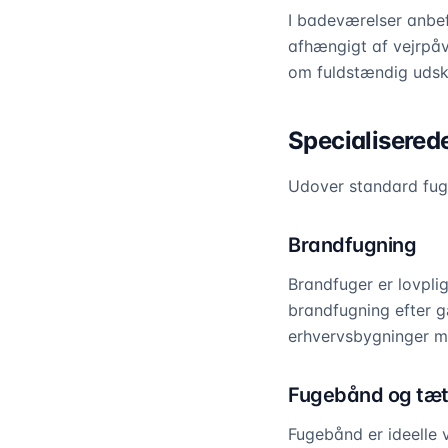
I badeværelser anbef
afhængigt af vejrpåvi
om fuldstændig udski
Specialisered
Udover standard fuge
Brandfugning
Brandfuger er lovpli
brandfugning efter 
erhvervsbygninger m
Fugebånd og tætn
Fugebånd er ideelle 