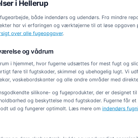
ser i Hellerup
r fugearbejde, både indendørs og udendørs. Fra mindre repar
kter har vi erfaringen og værktøjerne til at løse opgaven p
rsigt over alle fugeopgaver
.
værelse og vådrum
rum i hjemmet, hvor fugerne udsættes for mest fugt og sli
tigt føre til fugtskader, skimmel og ubehagelig lugt. Vi ud
dekar, vaskebordskanter og alle andre områder med direkt
sgodkendte silikone- og fugeprodukter, der er designet til 
holdbarhed og beskyttelse mod fugtskader. Fugerne får et
 godt ud og fungerer optimalt. Læs mere om
indendørs fugn