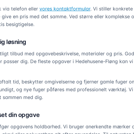
 via telefon eller
vores kontaktformular
. Vi stiller konkret
 give en pris med det samme. Ved større eller komplekse
tis besigtigelse.
dig løsning
tligt tilbud med opgavebeskrivelse, materialer og pris. Go
der passer dig. De fleste opgaver i Hedehusene-Fløng kan vi
aftalt tid, beskytter omgivelserne og fjerner gamle fuger o
undigt, og nye fuger påføres med professionelt værktøj. V
et sammen med dig.
sset din opgave
fgør opgavens holdbarhed. Vi bruger anerkendte mærker 