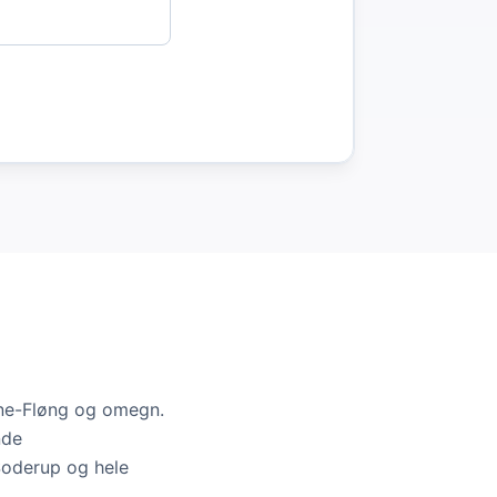
ene-Fløng og omegn.
nde
Soderup og hele