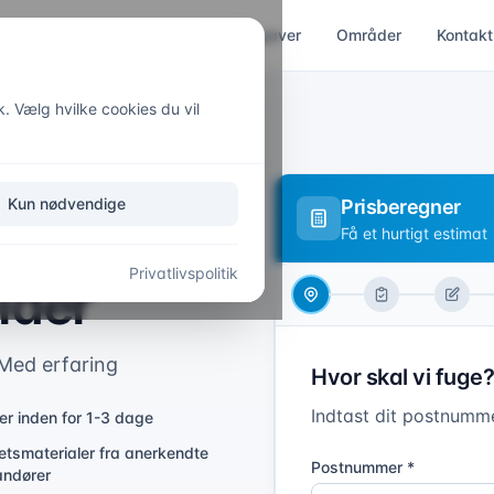
Indendørs
Udendørs
Opgaver
Områder
Kontakt
k. Vælg hvilke cookies du vil
Kun nødvendige
Prisberegner
løng –
Få et hurtigt estimat
Privatlivspolitik
lder
 Med erfaring
Hvor skal vi fuge?
Indtast dit postnumme
er inden for 1-3 dage
tetsmaterialer fra anerkendte
Postnummer *
andører