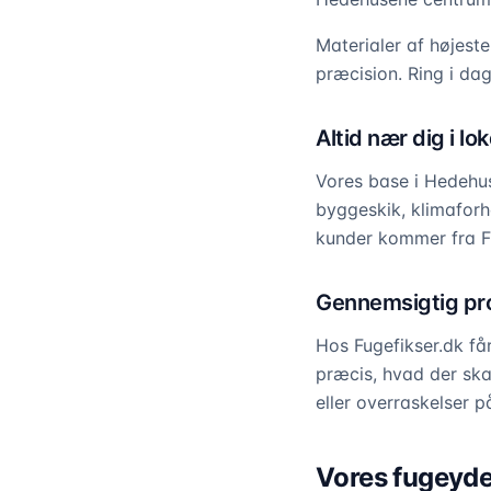
Materialer af højest
præcision. Ring i dag
Altid nær dig i l
Vores base i Hedehus
byggeskik, klimaforh
kunder kommer fra Fl
Gennemsigtig proc
Hos Fugefikser.dk få
præcis, hvad der skal
eller overraskelser p
Vores fugeyde