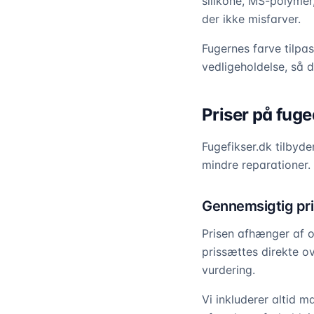
silikone, MS-polymer,
der ikke misfarver.
Fugernes farve tilpa
vedligeholdelse, så d
Priser på fug
Fugefikser.dk tilbyd
mindre reparationer. 
Gennemsigtig pr
Prisen afhænger af o
prissættes direkte o
vurdering.
Vi inkluderer altid m