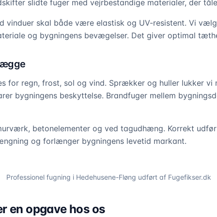
kifter slidte fuger med vejrbestandige materialer, der tåler
 vinduer skal både være elastisk og UV-resistent. Vi væl
eriale og bygningens bevægelser. Det giver optimal tæthe
vægge
 for regn, frost, sol og vind. Sprækker og huller lukker vi
rer bygningens beskyttelse. Brandfuger mellem bygningsde
i murværk, betonelementer og ved tagudhæng. Korrekt udfø
rængning og forlænger bygningens levetid markant.
Professionel fugning i
Hedehusene-Fløng
udført af Fugefikser.dk
r en opgave hos os