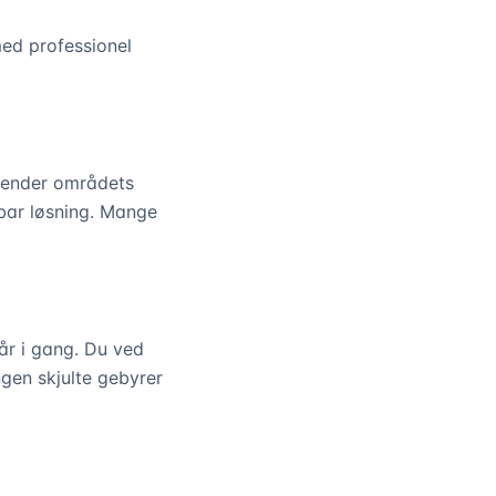
med professionel
 kender områdets
bar løsning. Mange
år i gang. Du ved
ngen skjulte gebyrer