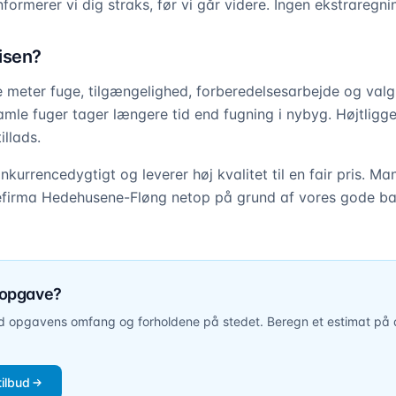
nformerer vi dig straks, før vi går videre. Ingen ekstraregni
isen?
eter fuge, tilgængelighed, forberedelsesarbejde og valg 
gamle fuger tager længere tid end fugning i nybyg. Højtlig
illads.
onkurrencedygtigt og leverer høj kvalitet til en fair pris. 
efirma Hedehusene-Fløng netop på grund af vores gode ba
 opgave?
ed opgavens omfang og forholdene på stedet. Beregn et estimat på
tilbud