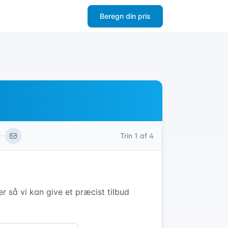
Beregn din pris
Trin
1
af 4
r så vi kan give et præcist tilbud