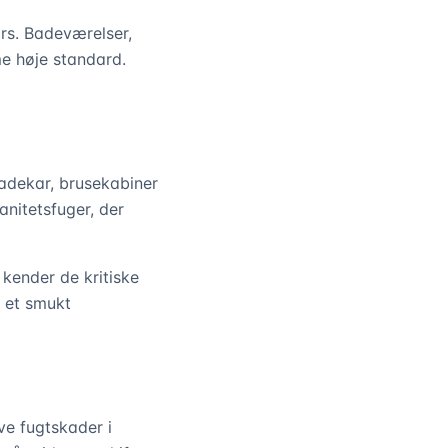
rs. Badeværelser,
e høje standard.
adekar, brusekabiner
anitetsfuger, der
 kender de kritiske
r et smukt
e fugtskader i