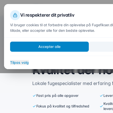
Fuge
fikser
.dk
Vi respekterer dit privatliv
Vi bruger cookies til at forbedre din oplevelse på Fugefikser.d
tillade, eller accepter alle for den bedste oplevelse.
Forside
/
Områder
/
Hedehusene-Fløng
Fugefirma i
Accepter alle
Hedehusene-F
Tilpas valg
Kvalitet der ho
Lokale fugespecialister med erfaring
Fast pris på alle opgaver
Lever
Kvali
Fokus på kvalitet og tilfredshed
lever