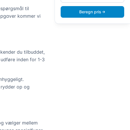
e spørgsmål til
Beregn pris
 opgaver kommer vi
dkender du tilbuddet,
 udføre inden for 1-3
mhyggeligt.
i rydder op og
og vælger mellem