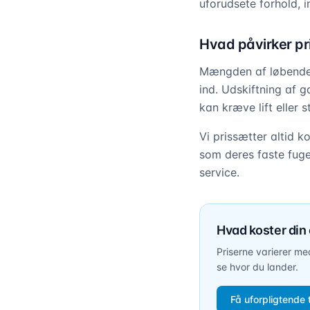
uforudsete forhold, i
Hvad påvirker pr
Mængden af løbende m
ind. Udskiftning af 
kan kræve lift eller st
Vi prissætter altid k
som deres faste fug
service.
Hvad koster din
Priserne varierer m
se hvor du lander.
Få uforpligtende 