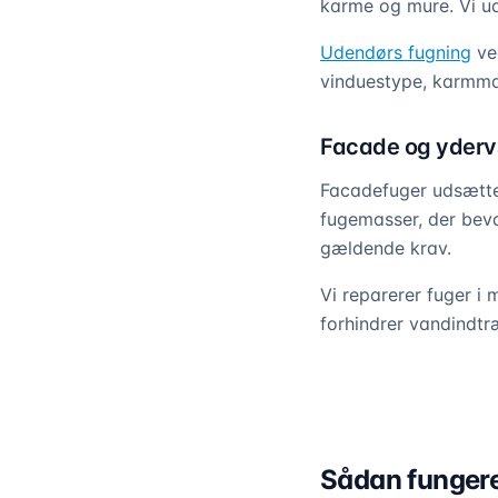
karme og mure. Vi uds
Udendørs fugning
ved
vinduestype, karmmat
Facade og yder
Facadefuger udsættes
fugemasser, der beva
gældende krav.
Vi reparerer fuger 
forhindrer vandindt
Sådan fungere