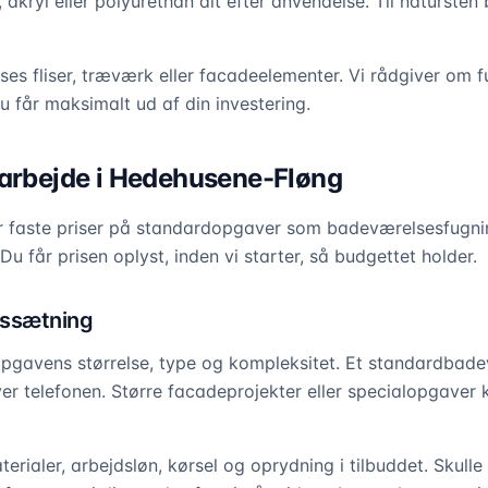
 akryl eller polyurethan alt efter anvendelse. Til natursten
sses fliser, træværk eller facadeelementer. Vi rådgiver om
u får maksimalt ud af din investering.
earbejde i Hedehusene-Fløng
er faste priser på standardopgaver som badeværelsesfugni
Du får prisen oplyst, inden vi starter, så budgettet holder.
issætning
pgavens størrelse, type og kompleksitet. Et standardbade
ver telefonen. Større facadeprojekter eller specialopgaver
aterialer, arbejdsløn, kørsel og oprydning i tilbuddet. Skull