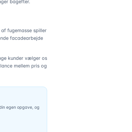
nger bagefter.
af fugemasse spiller
gende facadearbejde
Mange kunder vælger os
lance mellem pris og
 din egen opgave, og