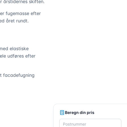
 årstidernes skiften.
ger fugemasse efter
d året rundt.
 med elastiske
le udføres efter
rt facadefugning
Beregn din pris