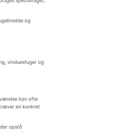
 bruges specialfuger,
 fugebredde og
ng, vinduesfuger og
værelse kan ofte
 kræver en konkret
e der opstå