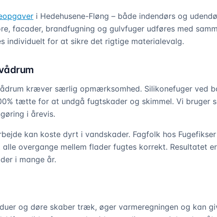
geopgaver
i Hedehusene-Fløng – både indendørs og udendø
øre, facader, brandfugning og gulvfuger udføres med samm
individuelt for at sikre det rigtige materialevalg.
 vådrum
vådrum kræver særlig opmærksomhed. Silikonefuger ved b
100% tætte for at undgå fugtskader og skimmel. Vi bruger s
øring i årevis.
rbejde kan koste dyrt i vandskader. Fagfolk hos Fugefikser
t alle overgange mellem flader fugtes korrekt. Resultatet e
der i mange år.
duer og døre skaber træk, øger varmeregningen og kan giv