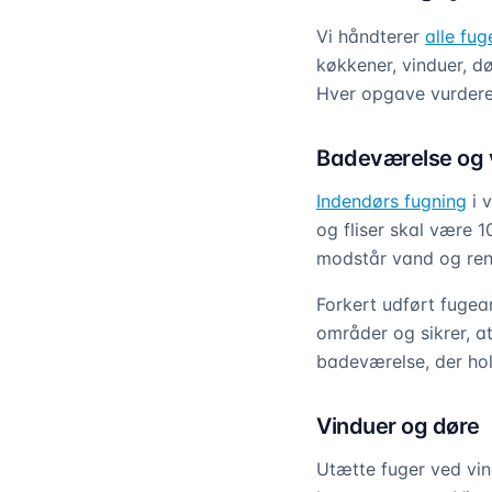
Vi håndterer
alle fu
køkkener, vinduer, d
Hver opgave vurderes 
Badeværelse og
Indendørs fugning
i 
og fliser skal være 
modstår vand og reng
Forkert udført fugea
områder og sikrer, a
badeværelse, der hol
Vinduer og døre
Utætte fuger ved vin